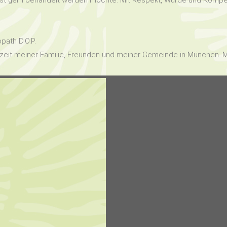
bst gern behandelt werden möchte. Mit Respekt, Würde und Kompe
path D.O.P.
eit meiner Familie, Freunden und meiner Gemeinde in München. M