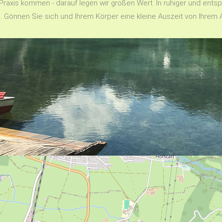
 Praxis kommen - darauf legen wir großen Wert. In ruhiger und ent
. Gönnen Sie sich und Ihrem Körper eine kleine Auszeit von Ihrem Al