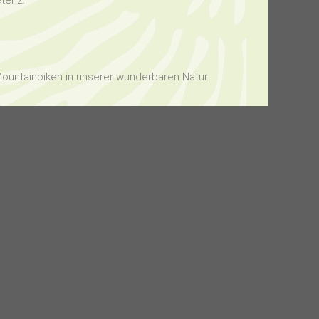
tenz.
ountainbiken in unserer wunderbaren Natur