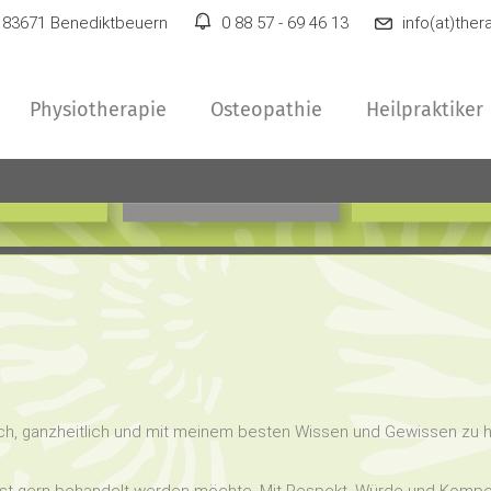
 83671 Benediktbeuern
0 88 57 - 69 46 13
info(at)ther
Physiotherapie
Osteopathie
Heilpraktiker
ch, ganzheitlich und mit meinem besten Wissen und Gewissen zu h