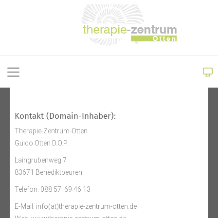
Kontakt (Domain-Inhaber):
Therapie-Zentrum-Otten
Guido Otten D.O.P.
Laingrubenweg 7
83671 Benediktbeuren
Telefon: 088 57 69 46 13
E-Mail: info(at)therapie-zentrum-otten.de