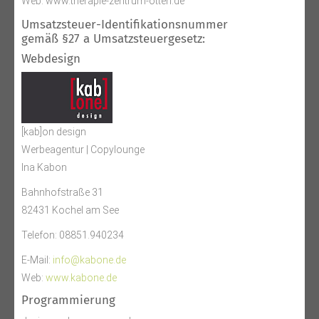
Web: www.therapie-zentrum-otten.de
Umsatzsteuer-Identifikationsnummer
gemäß §27 a Umsatzsteuergesetz:
Webdesign
[kab]on design
Werbeagentur | Copylounge
Ina Kabon
Bahnhofstraße 31
82431 Kochel am See
Telefon: 08851.940234
E-Mail:
info@kabone.de
Web:
www.kabone.de
Programmierung